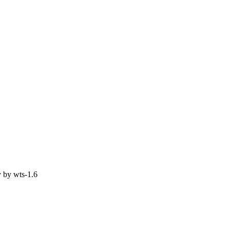
y by
wts-1.6