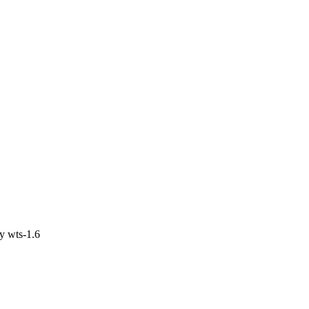
by
wts-1.6