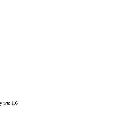
by
wts-1.6